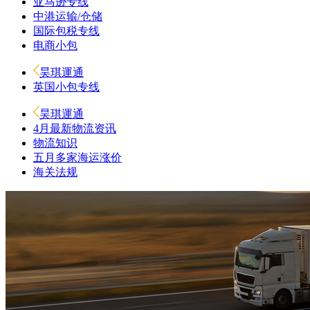
亚马逊专线
中港运输/仓储
国际包税专线
电商小包
昊琪運通
英国小包专线
昊琪運通
4月最新物流资讯
物流知识
五月多家海运涨价
海关法规