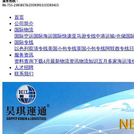
服务热线：
86-755-23058176/23593913/23593413
首页
公司简介
国际物流
国际空运
国际海运
国际快递
亚马逊专线
中港运输/仓储
国
国际专线
以色列双清专线
美国小包专线
英国小包专线
阿联酋专线
日
服务资讯
资料查询下载
4月最新物流资讯
物流知识
五月多家海运涨
人才招聘
联系我们