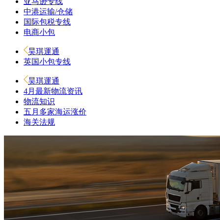
亚马逊专线
中港运输/仓储
国际包税专线
电商小包
昊琪運通
英国小包专线
昊琪運通
4月最新物流资讯
物流知识
五月多家海运涨价
海关法规