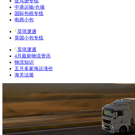
亚马逊专线
中港运输/仓储
国际包税专线
电商小包
昊琪運通
英国小包专线
昊琪運通
4月最新物流资讯
物流知识
五月多家海运涨价
海关法规