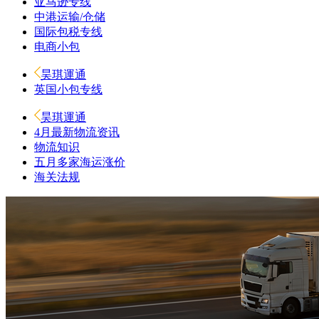
亚马逊专线
中港运输/仓储
国际包税专线
电商小包
昊琪運通
英国小包专线
昊琪運通
4月最新物流资讯
物流知识
五月多家海运涨价
海关法规