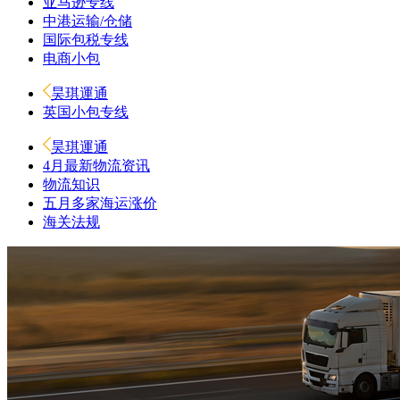
亚马逊专线
中港运输/仓储
国际包税专线
电商小包
昊琪運通
英国小包专线
昊琪運通
4月最新物流资讯
物流知识
五月多家海运涨价
海关法规