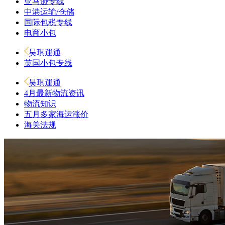
亚马逊专线
中港运输/仓储
国际包税专线
电商小包
昊琪運通
英国小包专线
昊琪運通
4月最新物流资讯
物流知识
五月多家海运涨价
海关法规