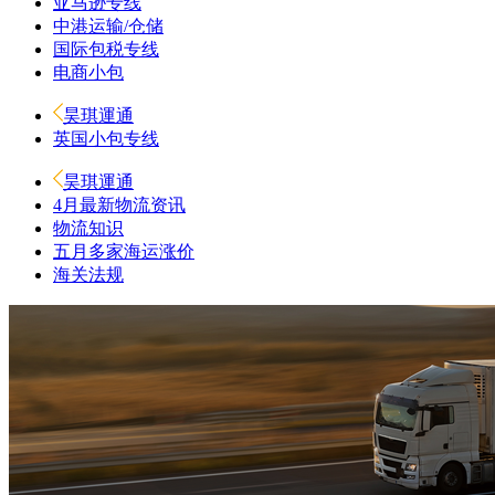
亚马逊专线
中港运输/仓储
国际包税专线
电商小包
昊琪運通
英国小包专线
昊琪運通
4月最新物流资讯
物流知识
五月多家海运涨价
海关法规